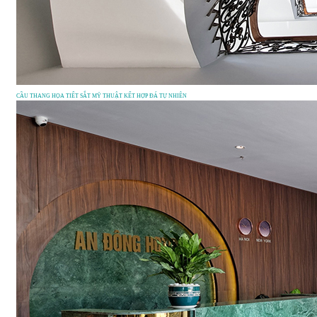
CẦU THANG HỌA TIẾT SẮT MỸ THUẬT KẾT HỢP ĐÁ TỰ NHIÊN