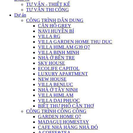
TƯ VẤN - THIẾT KẾ
TƯ VẤN THI CÔNG
Dự án
CÔNG TRÌNH DÂN DỤNG
CĂN HỘ GREY
NAVI HUYỀN BÍ
VILLA RG
VILLA GARDEN HOME THU DUC
VILLA HIMLAM G39 Q7
VILLA BINH MINH
NHÀ Ở BẾN TRE
SKY HOUSE
ECOLIFE CAPITOL
LUXURY APARTMENT
NEW HOUSE
VILLA BENLUC
NHÀ Ở TÂY NINH
VILLA HIMLAM
VILLA DAI PHUOC
BIỆT THỰ PHỐ CẦN THƠ
CÔNG TRÌNH CÔNG CỘNG
GARDEN HOME Q7
MADAGUI HOMESTAY
CAFE NHÀ HÀNG NHÀ ĐỎ
A COFFE&TEA