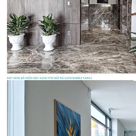
KHU SẢNH: ĐÁ NHẤN MÀU XANH TƯƠI MÁT ĐÁ XANH MARBLE NAPOLI