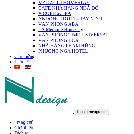
MADAGUI HOMESTAY
CAFE NHÀ HÀNG NHÀ ĐỎ
A COFFE&TEA
ANDONG HOTEL- TAY NINH
VĂN PHÒNG ABA
LA Mémoire Homestay
VĂN PHÒNG TIME UNIVERSAL
VĂN PHÒNG BCA
NHÀ HÀNG PHẠM HÙNG
PHUONG NGA HOTEL
Cảm hứng
Liên hệ
Toggle navigation
Trang chủ
Giới thiệu
Dịch vụ