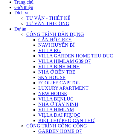
Trang chủ
Giới thiệu
Dịch vụ
TƯ VẤN - THIẾT KẾ
TƯ VẤN THI CÔNG
Dự án
CÔNG TRÌNH DÂN DỤNG
CĂN HỘ GREY
NAVI HUYỀN BÍ
VILLA RG
VILLA GARDEN HOME THU DUC
VILLA HIMLAM G39 Q7
VILLA BINH MINH
NHÀ Ở BẾN TRE
SKY HOUSE
ECOLIFE CAPITOL
LUXURY APARTMENT
NEW HOUSE
VILLA BENLUC
NHÀ Ở TÂY NINH
VILLA HIMLAM
VILLA DAI PHUOC
BIỆT THỰ PHỐ CẦN THƠ
CÔNG TRÌNH CÔNG CỘNG
GARDEN HOME Q7