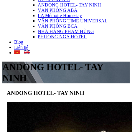
ANDONG HOTEL- TAY NINH
VĂN PHÒNG ABA
LA Mémoire Homestay
VĂN PHÒNG TIME UNIVERSAL
VĂN PHÒNG BCA
NHÀ HÀNG PHẠM HÙNG
PHUONG NGA HOTEL
Blog
Liên hệ
ANDONG HOTEL- TAY
NINH
ANDONG HOTEL- TAY NINH