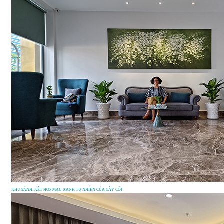
KHU SẢNH: KẾT HỢP MÀU XANH TỰ NHIÊN CỦA CÂY CỐI