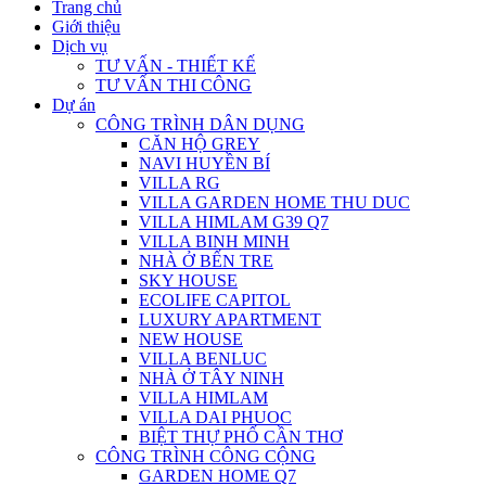
Trang chủ
Giới thiệu
Dịch vụ
TƯ VẤN - THIẾT KẾ
TƯ VẤN THI CÔNG
Dự án
CÔNG TRÌNH DÂN DỤNG
CĂN HỘ GREY
NAVI HUYỀN BÍ
VILLA RG
VILLA GARDEN HOME THU DUC
VILLA HIMLAM G39 Q7
VILLA BINH MINH
NHÀ Ở BẾN TRE
SKY HOUSE
ECOLIFE CAPITOL
LUXURY APARTMENT
NEW HOUSE
VILLA BENLUC
NHÀ Ở TÂY NINH
VILLA HIMLAM
VILLA DAI PHUOC
BIỆT THỰ PHỐ CẦN THƠ
CÔNG TRÌNH CÔNG CỘNG
GARDEN HOME Q7