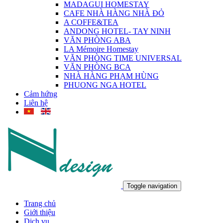
MADAGUI HOMESTAY
CAFE NHÀ HÀNG NHÀ ĐỎ
A COFFE&TEA
ANDONG HOTEL- TAY NINH
VĂN PHÒNG ABA
LA Mémoire Homestay
VĂN PHÒNG TIME UNIVERSAL
VĂN PHÒNG BCA
NHÀ HÀNG PHẠM HÙNG
PHUONG NGA HOTEL
Cảm hứng
Liên hệ
Toggle navigation
Trang chủ
Giới thiệu
Dịch vụ