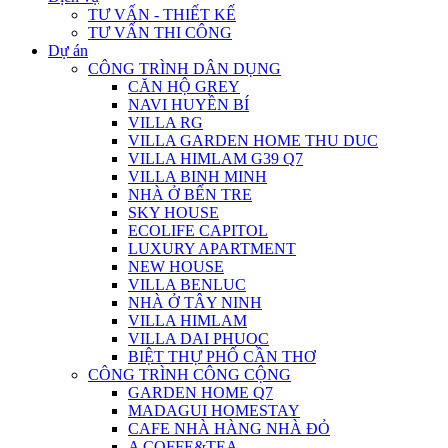
TƯ VẤN - THIẾT KẾ
TƯ VẤN THI CÔNG
Dự án
CÔNG TRÌNH DÂN DỤNG
CĂN HỘ GREY
NAVI HUYỀN BÍ
VILLA RG
VILLA GARDEN HOME THU DUC
VILLA HIMLAM G39 Q7
VILLA BINH MINH
NHÀ Ở BẾN TRE
SKY HOUSE
ECOLIFE CAPITOL
LUXURY APARTMENT
NEW HOUSE
VILLA BENLUC
NHÀ Ở TÂY NINH
VILLA HIMLAM
VILLA DAI PHUOC
BIỆT THỰ PHỐ CẦN THƠ
CÔNG TRÌNH CÔNG CỘNG
GARDEN HOME Q7
MADAGUI HOMESTAY
CAFE NHÀ HÀNG NHÀ ĐỎ
A COFFE&TEA