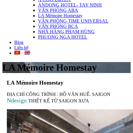
ANDONG HOTEL- TAY NINH
VĂN PHÒNG ABA
LA Mémoire Homestay
VĂN PHÒNG TIME UNIVERSAL
VĂN PHÒNG BCA
NHÀ HÀNG PHẠM HÙNG
PHUONG NGA HOTEL
Blog
Liên hệ
LA Mémoire Homestay
LA Mémoire Homestay
ĐỊA CHỈ CÔNG TRÌNH : HỒ VĂN HUÊ. SAIGON
Ndesign
THIẾT KẾ TỪ SAIGON XƯA