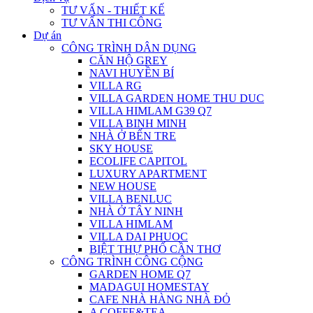
TƯ VẤN - THIẾT KẾ
TƯ VẤN THI CÔNG
Dự án
CÔNG TRÌNH DÂN DỤNG
CĂN HỘ GREY
NAVI HUYỀN BÍ
VILLA RG
VILLA GARDEN HOME THU DUC
VILLA HIMLAM G39 Q7
VILLA BINH MINH
NHÀ Ở BẾN TRE
SKY HOUSE
ECOLIFE CAPITOL
LUXURY APARTMENT
NEW HOUSE
VILLA BENLUC
NHÀ Ở TÂY NINH
VILLA HIMLAM
VILLA DAI PHUOC
BIỆT THỰ PHỐ CẦN THƠ
CÔNG TRÌNH CÔNG CỘNG
GARDEN HOME Q7
MADAGUI HOMESTAY
CAFE NHÀ HÀNG NHÀ ĐỎ
A COFFE&TEA